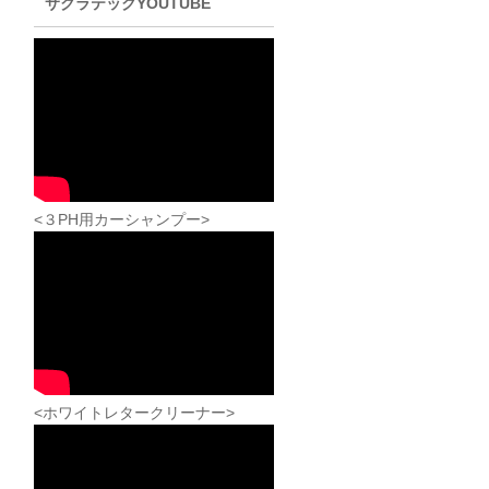
サクラテックYOUTUBE
<３PH用カーシャンプー>
<ホワイトレタークリーナー>