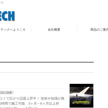
です。
ラテックへようこそ
会社概要
商品のご案
方法と効果
 口コミで広がり話題上昇中！ 技術や知識が無
短時間で施工可能、3ヶ月～6ヶ月以上持