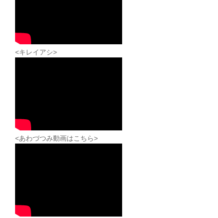
<キレイアシ>
<あわづつみ動画はこちら>